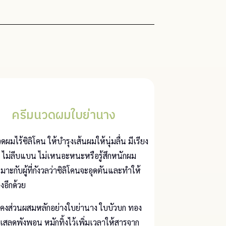
ครีมนวดผมใบย่านาง
ดผมไร้ซิลิโคน ให้บำรุงเส้นผมให้นุ่มลื่น มีเรียง
 ไม่ลีบแบน ไม่เหนอะหนะหรือรู้สึกหนักผม
าะกับผู้ที่กังวลว่าซิลิโคนจะอุดตันและทำให้
งอีกด้วย
งคงส่วนผสมหลักอย่างใบย่านาง ใบบัวบก ทอง
ง เสลดพังพอน หมักทิ้งไว้เพิ่มเวลาให้สารจาก