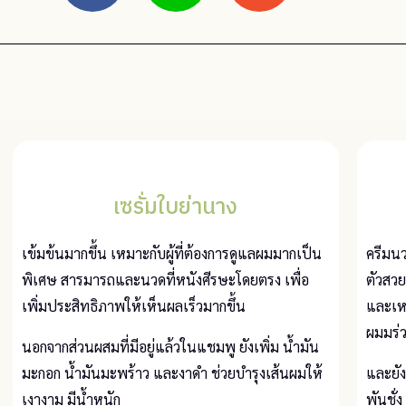
เซรั่มใบย่านาง
เข้มข้นมากขึ้น เหมาะกับผู้ที่ต้องการดูแลผมมากเป็น
ครีมนว
พิเศษ สารมารถและนวดที่หนังศีรษะโดยตรง เพื่อ
ตัวสวย
เพิ่มประสิทธิภาพให้เห็นผลเร็วมากขึ้น
และเหม
ผมมร่ว
นอกจากส่วนผสมที่มีอยู่แล้วในแชมพู ยังเพิ่ม น้ำมัน
มะกอก น้ำมันมะพร้าว และงาดำ ช่วยบำรุงเส้นผมให้
และยั
เงางาม มีน้ำหนัก
พันชั่