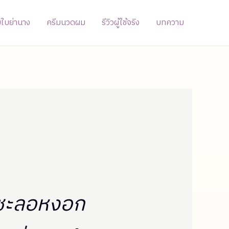
่มใบย่านาง
ครีมนวดผม
รีวิวผู้ใช้จริง
บทความ
ชะลอหงอก