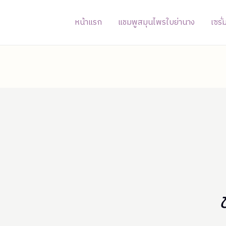
หน้าแรก
แชมพูสมุนไพรใบย่านาง
เซรั