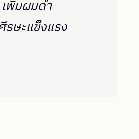
เพิ่มผมดำ
ศีรษะแข็งแรง