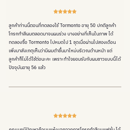





ลูกค้าท่านนี้ตอนที่ทดลองใช้ Tormonto อายุ 50 ปกติลูกค้า
โกรกทำสีผมตลอดมาจนผมร่วง บางอย่างที่เห็นในภาพ ได้
ทดลองซื้อ Tormonto ไปหมดไป 1 ชุดเมื่อผ่านไปสองเดือน
เพิ่งมาสังเกตุเห็นว่ามีผมดำขึ้นมาใหม่บริเวณด้านหนัา แต่
ลูกค้าก็ไม่ได้ใช้ต่อนะคะ เพราะทำใจยอมรับกับผมขาวแบบนี้ได้
ปัจจุบันอายุ 56 แล้ว





คุณเนยมีปัญหาคือผมแห้งมากจากการโกรกทำสีผมแฟชั่น ได้