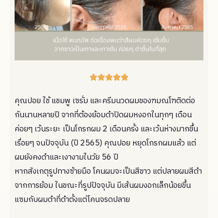





คุณปอย ใช้ แชมพู เซรั่ม และครีมนวดผมของฑมณโฑติดต่อ
กันนานหลายปี จากที่ต้องย้อมดำปิดผมหงอกในทุกๆ เดือน
ค่อยๆ เว้นระยะ เป็นโกรกผม 2 เดือนครั้ง และเว้นห่างมากขึ้น
เรื่อยๆ จนปัจจุบัน (ปี 2565) คุณปอย หยุดโกรกผมแล้ว แต่
ผมยังคงดำและเงางามในวัย 56 ปี
หากสังเกตุรูปทางซ้ายมือ โคนผมจะเป็นสีขาว แต่ปลายผมสีดำ
จากการย้อม ในขณะที่รูปปัจจุบัน มีเส้นผมงอกเล็กน้อยขึ้น
แซมกับผมดำที่ดำตั้งแต่โคนจรดปลาย