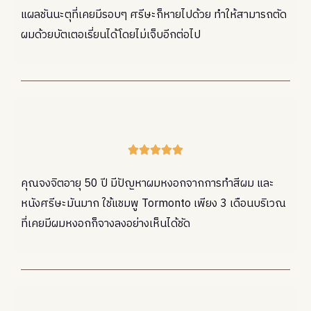
แผลชันนะตุที่เคยมีรอบๆ ศรีษะก็หายไปด้วย ทำให้สามารถตัด
ผมด้วยบัตเตอเรี่ยนได้โดยไม่เจ็บอีกต่อไป





คุณจงจิตอายุ 50 ปี มีปัญหาผมหงอกจากการทำสีผม และ
หนังศรีษะมันมาก ใช้แชมพู Tormonto เพียง 3 เดือนบริเวณ
ที่เคยมีผมหงอกก็จางลงอย่างเห็นได้ชัด