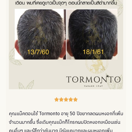





คุณแม๊คตอนใช้ Tormonto อายุ 50 ปีอยากลดผมหงอกที่เพิ่ม
จำนวนมากขึ้น ซึ่งเดิมคุณแม๊กก็โกรกผมปิดหงอกเหมือนเช่น
คนอื่นๆ และรู้สึกว่าคันมาก มีรังแคมากและผมหงอกเพิ่ม