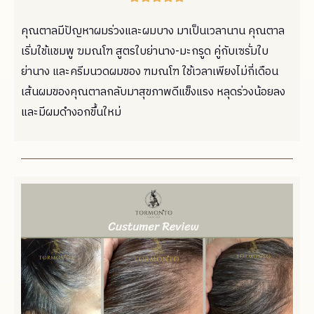
คุณตาลมีปัญหาผมร่วงและผมบาง มาเป็นเวลานาน คุณตาล
เริ่มใช้แชมพู ฆมณโฑ สูตรใบย่านาง-มะกรูด คู่กับเซรั่มใบ
ย่านาง และครีมนวดผมของ ฑมณโฑ ใช้เวลาเพียงไม่กี่เดือน
เส้นผมของคุณตาลกลับมาสุขภาพดีแข็งแรง หลุดร่วงน้อยลง
และมีผมดำงอกขึ้นใหม่