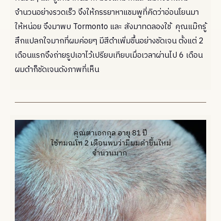
จำนวนอย่างรวดเร็ว จึงให้ภรรยาหาแชมพูที่คิดว่าอ่อนโยนมา
ให้หน่อย จึงมาพบ Tormonto และ สังมาทดลองใช้ คุณแม๊กรู้
สึกแปลกใจมากที่ผมค่อยๆ มีสีดำเพิ่มขึ้นอย่างชัดเจน ตั้งแต่ 2
เดือนแรกจึงถ่ายรูปเอาไว้เปรียบเทียบเมื่อเวลาผ่านไป 6 เดือน
ผมดำก็ชัดเจนดังภาพที่เห็น