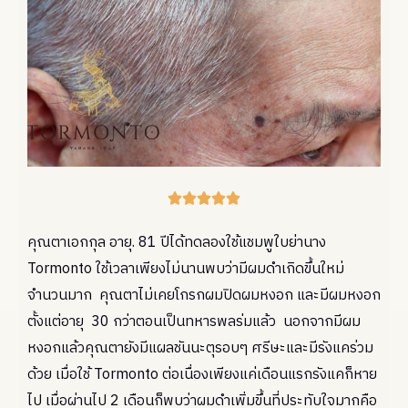





คุณตาเอกกุล อายุ. 81 ปีได้ทดลองใช้แชมพูใบย่านาง
Tormonto ใช้เวลาเพียงไม่นานพบว่ามีผมดำเกิดขึ้นใหม่
จำนวนมาก คุณตาไม่เคยโกรกผมปิดผมหงอก และมีผมหงอก
ตั้งแต่อายุ 30 กว่าตอนเป็นทหารพลร่มแล้ว นอกจากมีผม
หงอกแล้วคุณตายังมีแผลชันนะตุรอบๆ ศรีษะและมีรังแคร่วม
ด้วย เมื่อใช้ Tormonto ต่อเนื่องเพียงแค่เดือนแรกรังแคก็หาย
ไป เมื่อผ่านไป 2 เดือนก็พบว่าผมดำเพิ่มขึ้นที่ประทับใจมากคือ