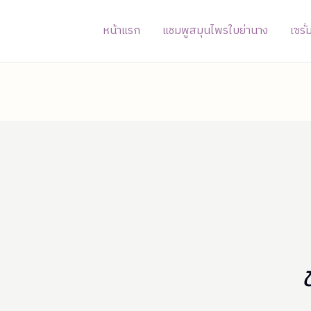
หน้าแรก
แชมพูสมุนไพรใบย่านาง
เซรั