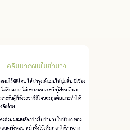
ครีมนวดผมใบย่านาง
ดผมไร้ซิลิโคน ให้บำรุงเส้นผมให้นุ่มลื่น มีเรียง
 ไม่ลีบแบน ไม่เหนอะหนะหรือรู้สึกหนักผม
าะกับผู้ที่กังวลว่าซิลิโคนจะอุดตันและทำให้
งอีกด้วย
งคงส่วนผสมหลักอย่างใบย่านาง ใบบัวบก ทอง
ง เสลดพังพอน หมักทิ้งไว้เพิ่มเวลาให้สารจาก