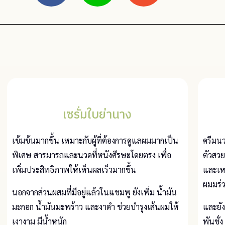
เซรั่มใบย่านาง
เข้มข้นมากขึ้น เหมาะกับผู้ที่ต้องการดูแลผมมากเป็น
ครีมนว
พิเศษ สารมารถและนวดที่หนังศีรษะโดยตรง เพื่อ
ตัวสวย
เพิ่มประสิทธิภาพให้เห็นผลเร็วมากขึ้น
และเหม
ผมมร่ว
นอกจากส่วนผสมที่มีอยู่แล้วในแชมพู ยังเพิ่ม น้ำมัน
มะกอก น้ำมันมะพร้าว และงาดำ ช่วยบำรุงเส้นผมให้
และยั
เงางาม มีน้ำหนัก
พันชั่