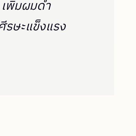
เพิ่มผมดำ
ศีรษะแข็งแรง