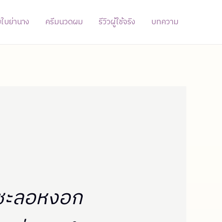
่มใบย่านาง
ครีมนวดผม
รีวิวผู้ใช้จริง
บทความ
ชะลอหงอก